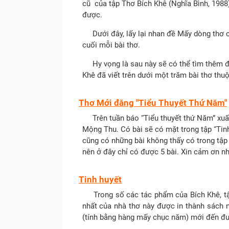
cũ của tập Thơ Bích Khê (Nghĩa Bình, 1988)
được.
Dưới đây, lấy lại nhan đề Mấy dòng thơ cũ,
cuối mỗi bài thơ.
Hy vọng là sau này sẽ có thể tìm thêm đượ
Khê đã viết trên dưới một trăm bài thơ thuộ
Thơ Mới đăng "Tiểu Thuyết Thứ Năm"
Trên tuần báo “Tiểu thuyết thứ Năm” xuất
Mộng Thu. Có bài sẽ có mặt trong tập “Tinh 
cũng có những bài không thấy có trong tập t
nên ở đây chỉ có được 5 bài. Xin cảm ơn n
Tinh huyết
Trong số các tác phẩm của Bích Khê, tập t
nhất của nhà thơ này được in thành sách n
(tính bằng hàng mấy chục năm) mới đến đượ