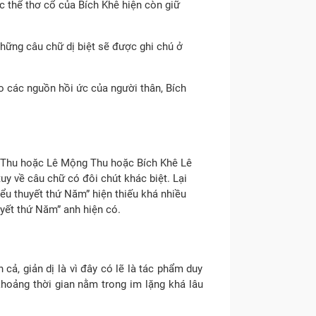
ác thể thơ cổ của Bích Khê hiện còn giữ
hững câu chữ dị biệt sẽ được ghi chú ở
 các nguồn hồi ức của người thân, Bích
g Thu hoặc Lê Mộng Thu hoặc Bích Khê Lê
uy về câu chữ có đôi chút khác biệt. Lại
iểu thuyết thứ Năm” hiện thiếu khá nhiều
yết thứ Năm” anh hiện có.
ả, giản dị là vì đây có lẽ là tác phẩm duy
khoảng thời gian nằm trong im lặng khá lâu