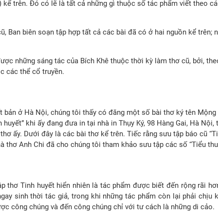
 kể trên. Đó có lẽ là tất cả những gì thuộc số tác phẩm viết theo c
 Ban biên soạn tập hợp tất cả các bài đã có ở hai nguồn kể trên; n
c những sáng tác của Bích Khê thuộc thời kỳ làm thơ cũ, bởi, theo
c các thể cổ truyền.
 bản ở Hà Nội, chúng tôi thấy có đăng một số bài thơ ký tên Mộn
huyết” khi ấy đang đưa in tại nhà in Thụy Ký, 98 Hàng Gai, Hà Nội, t
hơ ấy. Dưới đây là các bài thơ kể trên. Tiếc rằng sưu tập báo cũ “T
hà thơ Anh Chi đã cho chúng tôi tham khảo sưu tập các số “Tiểu thu
hơ Tinh huyết hiển nhiên là tác phẩm được biết đến rộng rãi hơn c
gay sinh thời tác giả, trong khi những tác phẩm còn lại phải chịu 
c công chúng và đến công chúng chỉ với tư cách là những di cảo.