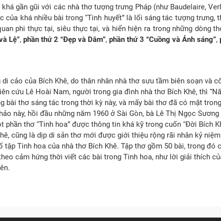
khá gần gũi với các nhà thơ tượng trưng Pháp (như Baudelaire, Verla
ác của khá nhiều bài trong “Tinh huyết” là lối sáng tác tượng trưng,
quan phi thực tại, siêu thực tại, và hiển hiện ra trong những dòng t
và Lệ”
,
phần thứ 2 “Đẹp và Dâm”
,
phần thứ 3 “Cuồng và Ánh sáng”
,
 cảo của Bích Khê, do thân nhân nhà thơ sưu tầm biên soạn và côn
iên cứu Lê Hoài Nam, người trong gia đình nhà thơ Bích Khê, thì “N
ng bài thơ sáng tác trong thời kỳ này, và mấy bài thơ đã có mặt tron
 thảo này, hồi đầu những năm 1960 ở Sài Gòn, bà Lê Thị Ngọc Sương 
 phần thơ “Tinh hoa” được thông tin khá kỹ trong cuốn “Đời Bích K
ê, cũng là dịp di sản thơ mới được giới thiệu rộng rãi nhân kỷ niệ
tập Tinh hoa của nhà thơ Bích Khê. Tập thơ gồm 50 bài, trong đó có
heo cảm hứng thời viết các bài trong Tinh hoa, như lời giải thích củ
ên.