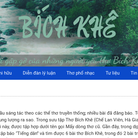
hi hữu
Diễn đàn lý luận
Thơ phổ nhạc
Tư liệu
Tin
sáng tác theo các thể thơ truyền thống; nhiều bài đã đăng báo. Tuy
dung lượng ra sao. Trong sưu tập Thơ Bích Khê (Chế Lan Viên, Hà 
i này, được tập hợp dưới tên gọi Mấy dòng thơ cũ. Gần đây, trong dị
ập báo “Tiếng dân” và tìm được 6 bài thơ Bích Khê, trong đó 2 bài t