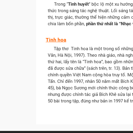
Trong “
Tinh huyết
” bộc lộ một xu hướng 
thức trong sáng tác nghệ thuật. Lối sáng t
thị, trực giác, thường thể hiện những cảm 
chia làm bốn phần,
phần thứ nhất là “Nhạc 
Tinh hoa
Tập thơ Tinh hoa là một trong số những di
Văn, Hà Nội, 1997). Theo nhà giáo, nhà ngh
thứ hai, lấy tên là “Tinh hoa”, bao gồm nhữ
đã được sửa chữa” (sách trên, tr. 13). Bản
chính quyền Việt Nam cộng hòa truy tố. Một
Tấn. Chỉ đến 1997, nhân 50 năm mất Bích Kh
45), bà Ngọc Sương mới chính thức công bố 
nhưng được chính tác giả Bích Khê sửa lại t
50 bài trong tập, đúng như bản in 1997 kể tr