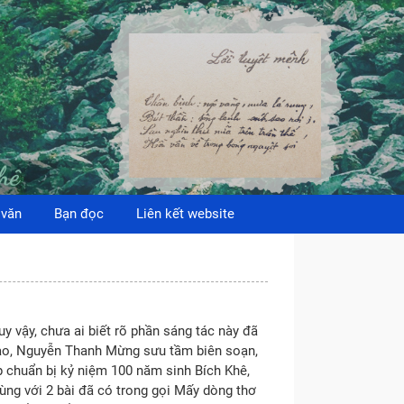
 văn
Bạn đọc
Liên kết website
 vậy, chưa ai biết rõ phần sáng tác này đã
Giao, Nguyễn Thanh Mừng sưu tầm biên soạn,
p chuẩn bị kỷ niệm 100 năm sinh Bích Khê,
rùng với 2 bài đã có trong gọi Mấy dòng thơ