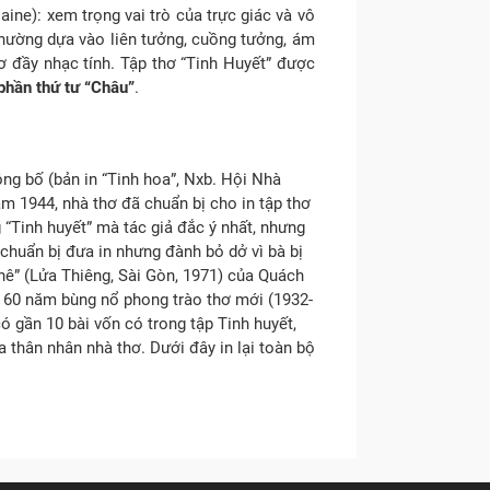
ine): xem trọng vai trò của trực giác và vô
 thường dựa vào liên tưởng, cuồng tưởng, ám
hơ đầy nhạc tính. Tập thơ “Tinh Huyết” được
phần thứ tư “Châu”
.
g bố (bản in “Tinh hoa”, Nxb. Hội Nhà
ăm 1944, nhà thơ đã chuẩn bị cho in tập thơ
g “Tinh huyết” mà tác giả đắc ý nhất, nhưng
chuẩn bị đưa in nhưng đành bỏ dở vì bà bị
hê” (Lửa Thiêng, Sài Gòn, 1971) của Quách
m 60 năm bùng nổ phong trào thơ mới (1932-
 gần 10 bài vốn có trong tập Tinh huyết,
a thân nhân nhà thơ. Dưới đây in lại toàn bộ