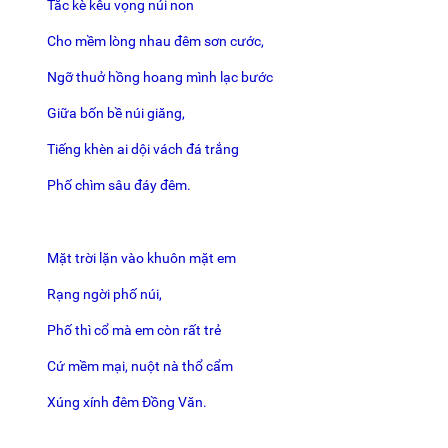
Tắc kè kêu vọng núi non
Cho mềm lòng nhau đêm sơn cước,
Ngỡ thuở hồng hoang mình lạc bước
Giữa bốn bề núi giăng,
Tiếng khèn ai dội vách đá trắng
Phố chìm sâu đáy đêm.
Mặt trời lặn vào khuôn mặt em
Rạng ngời phố núi,
Phố thì cổ mà em còn rất trẻ
Cứ mềm mại, nuột nà thổ cẩm
Xúng xính đêm Đồng Văn.